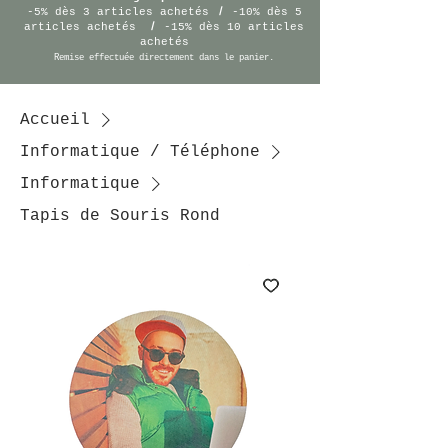
/
-5% dès 3 articles achetés
-10% dès 5
/
articles achetés
-15% dès 10 articles
achetés
Remise effectuée
directement
dans le panier.
Accueil
Informatique / Téléphone
Informatique
Tapis de Souris Rond