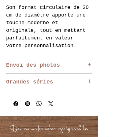
Son format circulaire de 20 
cm de diamètre apporte une 
touche moderne et 
originale, tout en mettant 
parfaitement en valeur 
votre personnalisation.
Envoi des photos
Vous pouvez télécharger 
Grandes séries
votre photo directement sur 
la page produit. 
Nous 
Pour les événements, 
vérifions chaque photo 
entreprises, associations 
avant production.
ou grosses séries, 
contactez-nous afin 
Une seule photo peut être 
d’obtenir un devis 
De nouvelles idées rejoignent la
ajoutée par produit.
personnalisé.