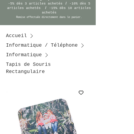
/
-5% dès 3 articles achetés
-10% dès 5
/
articles achetés
-15% dès 10 articles
achetés
Remise effectuée
directement
dans le panier.
Accueil
Informatique / Téléphone
Informatique
Tapis de Souris
Rectangulaire