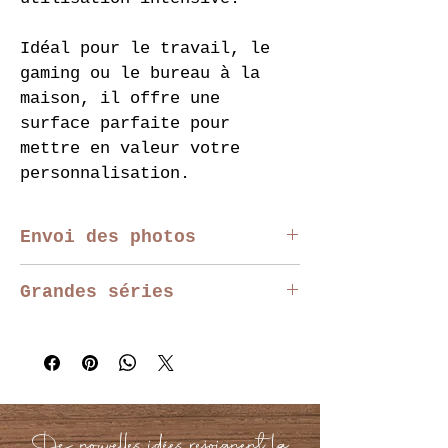
Idéal pour le travail, le 
gaming ou le bureau à la 
maison, il offre une 
surface parfaite pour 
mettre en valeur votre 
personnalisation.
Envoi des photos
Vous pouvez télécharger 
Grandes séries
votre photo directement sur 
la page produit. 
Nous 
Pour les événements, 
vérifions chaque photo 
entreprises, associations 
avant production.
ou grosses séries, 
contactez-nous afin 
Une seule photo peut être 
d’obtenir un devis 
De nouvelles idées rejoignent la