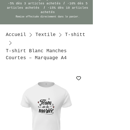
/
-5% dès 3 articles achetés
-10% dès 5
/
articles achetés
-15% dès 10 articles
achetés
Remise effectuée
directement
dans le panier.
Accueil
Textile
T-shitt
T-shirt Blanc Manches
Courtes – Marquage A4