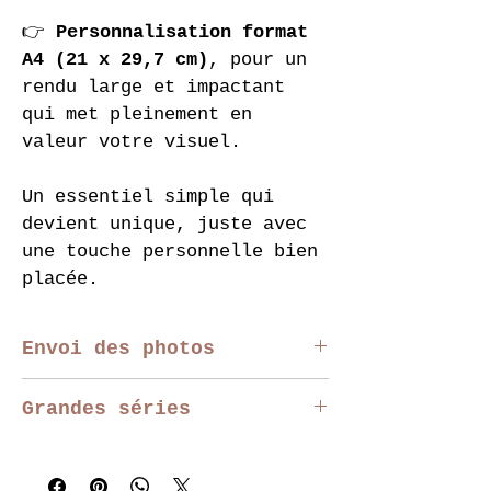
👉 
Personnalisation format 
A4 (21 x 29,7 cm)
, pour un 
rendu large et impactant 
qui met pleinement en 
valeur votre visuel.
Un essentiel simple qui 
devient unique, juste avec 
une touche personnelle bien 
placée.
Envoi des photos
Vous pouvez télécharger 
Grandes séries
votre photo directement sur 
la page produit. 
Nous 
Pour les événements, 
vérifions chaque photo 
entreprises, associations 