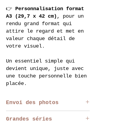
👉 
Personnalisation format 
A3 (29,7 x 42 cm)
, pour un 
rendu grand format qui 
attire le regard et met en 
valeur chaque détail de 
votre visuel.
Un essentiel simple qui 
devient unique, juste avec 
une touche personnelle bien 
placée.
Envoi des photos
Vous pouvez télécharger 
Grandes séries
votre photo directement sur 
la page produit. 
Nous 
Pour les événements, 