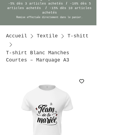
/
-5% dès 3 articles achetés
-10% dès 5
/
articles achetés
-15% dès 10 articles
achetés
Remise effectuée
directement
dans le panier.
Accueil
Textile
T-shitt
T-shirt Blanc Manches
Courtes – Marquage A3