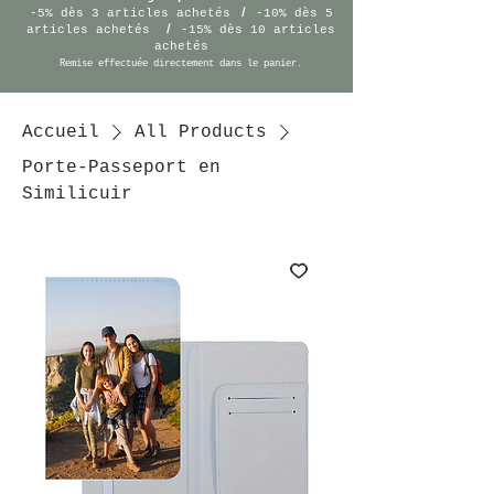
/
-5% dès 3 articles achetés
-10% dès 5
/
articles achetés
-15% dès 10 articles
achetés
Remise effectuée
directement
dans le panier.
Accueil
All Products
Porte-Passeport en
Similicuir