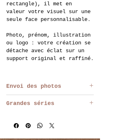
rectangle), il met en 
valeur votre visuel sur une 
seule face personnalisable.
Photo, prénom, illustration 
ou logo : votre création se 
détache avec éclat sur un 
support original et raffiné.
Envoi des photos
Vous pouvez télécharger 
Grandes séries
votre photo directement sur 
la page produit. 
Nous 
Pour les événements, 
vérifions chaque photo 
entreprises, associations 
avant production.
ou grosses séries, 
contactez-nous afin 