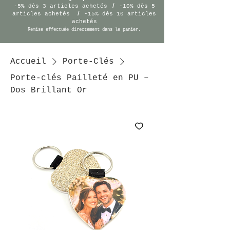
/
-5% dès 3 articles achetés
-10% dès 5
/
articles achetés
-15% dès 10 articles
achetés
Remise effectuée
directement
dans le panier.
Accueil
Porte-Clés
Porte-clés Pailleté en PU –
Dos Brillant Or