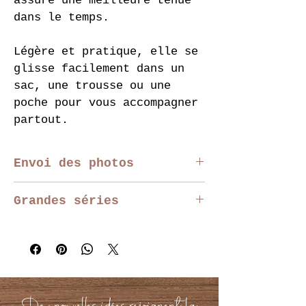
assure une meilleure tenue 
dans le temps.
Légère et pratique, elle se 
glisse facilement dans un 
sac, une trousse ou une 
poche pour vous accompagner 
partout.
Envoi des photos
Vous pouvez télécharger 
Grandes séries
votre photo directement sur 
la page produit. 
Nous 
Pour les événements, 
vérifions chaque photo 
entreprises, associations 
avant production.
ou grosses séries, 
contactez-nous afin 
Une seule photo peut être 
d’obtenir un devis 