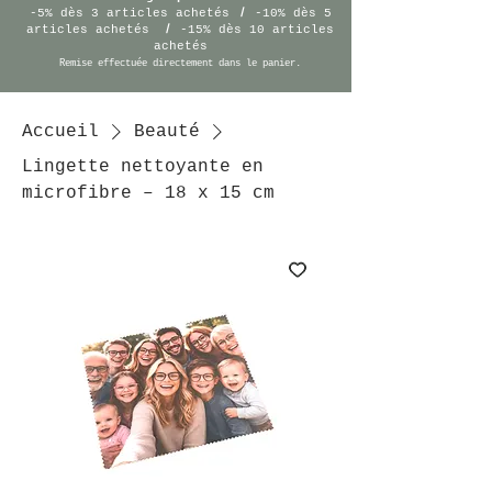
/
-5% dès 3 articles achetés
-10% dès 5
/
articles achetés
-15% dès 10 articles
achetés
Remise effectuée
directement
dans le panier.
Accueil
Beauté
Lingette nettoyante en
microfibre – 18 x 15 cm