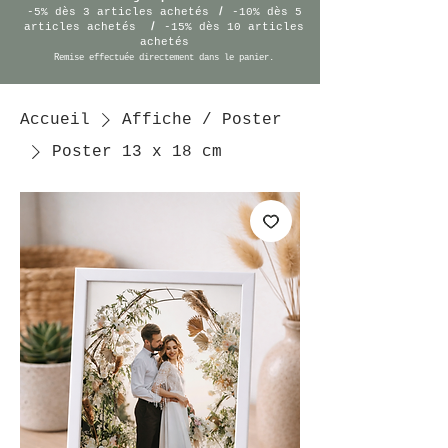
/
-5% dès 3 articles achetés
-10% dès 5
/
articles achetés
-15% dès 10 articles
achetés
Remise effectuée
directement
dans le panier.
Accueil
Affiche / Poster
Poster 13 x 18 cm