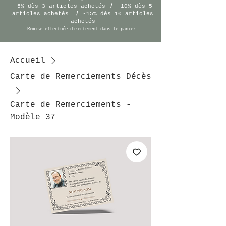
/
-5% dès 3 articles achetés
-10% dès 5
/
articles achetés
-15% dès 10 articles
achetés
Remise effectuée
directement
dans le panier.
Accueil
Carte de Remerciements Décès
Carte de Remerciements -
Modèle 37