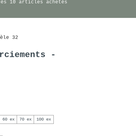
dès 10 articles achetés
èle 32
rciements -
Prix promotionnel
60 ex
70 ex
100 ex