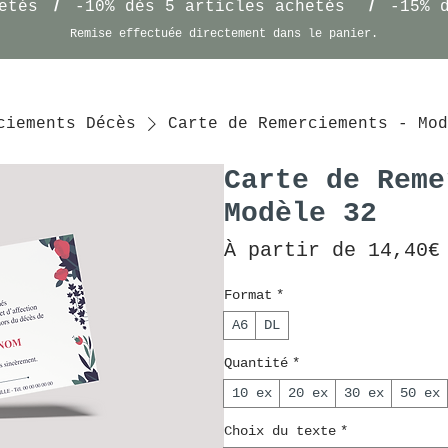
/
/
etés
-10% dès 5 articles achetés
-15% 
Remise effectuée
directement
dans le panier.
ciements Décès
Carte de Remerciements - Mod
Carte de Reme
Modèle 32
À partir de
14,40€
Format
*
A6
DL
Quantité
*
10 ex
20 ex
30 ex
50 ex
Choix du texte
*