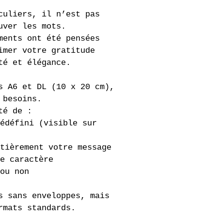
culiers, il n’est pas 
uver les mots.
ments ont été pensées 
imer votre gratitude 
té et élégance.
s A6 et DL (10 x 20 cm), 
 besoins.
té de :
édéfini (visible sur 
tièrement votre message
e caractère
ou non
s sans enveloppes, mais 
rmats standards.