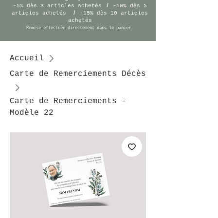
/
-5% dès 3 articles achetés
-10% dès 5
/
articles achetés
-15% dès 10 articles
achetés
Remise effectuée
directement
dans le panier.
Accueil
Carte de Remerciements Décès
Carte de Remerciements -
Modèle 22