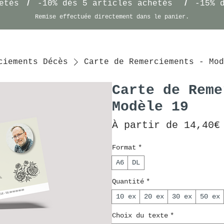
/
/
etés
-10% dès 5 articles achetés
-15% 
Remise effectuée
directement
dans le panier.
ciements Décès
Carte de Remerciements - Mod
Carte de Reme
Modèle 19
À partir de
14,40€
Format
*
A6
DL
Quantité
*
10 ex
20 ex
30 ex
50 ex
Choix du texte
*