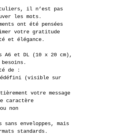
culiers, il n’est pas 
uver les mots.
ments ont été pensées 
imer votre gratitude 
té et élégance.
s A6 et DL (10 x 20 cm), 
 besoins.
té de :
édéfini (visible sur 
tièrement votre message
e caractère
ou non
s sans enveloppes, mais 
rmats standards.