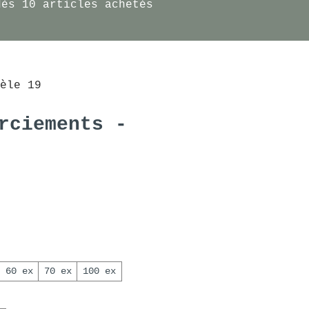
dès 10 articles achetés
èle 19
rciements -
Prix promotionnel
60 ex
70 ex
100 ex