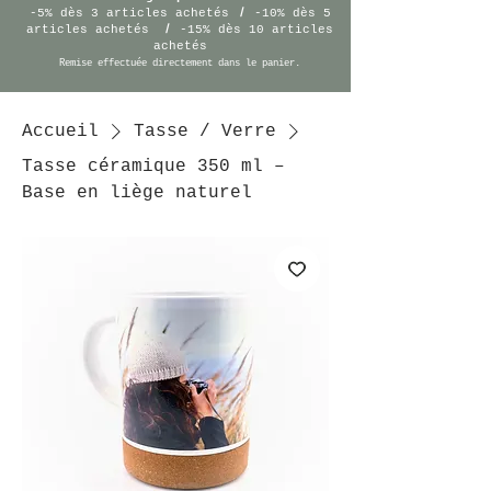
/
-5% dès 3 articles achetés
-10% dès 5
/
articles achetés
-15% dès 10 articles
achetés
Remise effectuée
directement
dans le panier.
Accueil
Tasse / Verre
Tasse céramique 350 ml –
Base en liège naturel