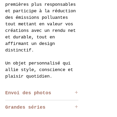
premières plus responsables 
et participe à la réduction 
des émissions polluantes 
tout mettant en valeur vos 
créations avec un rendu net 
et durable, tout en 
affirmant un design 
distinctif.
Un objet personnalisé qui 
allie style, conscience et 
plaisir quotidien.
Envoi des photos
Vous pouvez télécharger 
Grandes séries
votre photo directement sur 
la page produit. 
Nous 