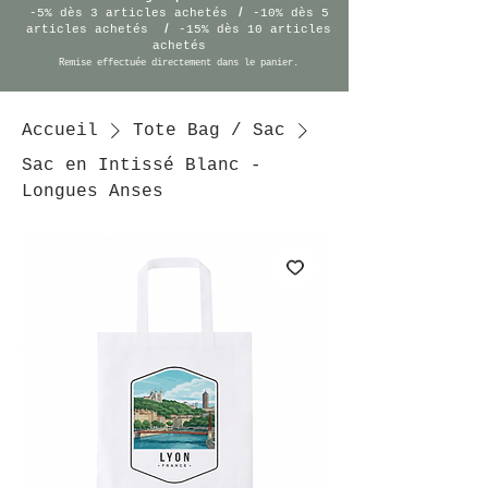
/
-5% dès 3 articles achetés
-10% dès 5
/
articles achetés
-15% dès 10 articles
achetés
Remise effectuée
directement
dans le panier.
Accueil
Tote Bag / Sac
Sac en Intissé Blanc -
Longues Anses