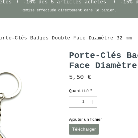
/
/
etés
-10% dès 5 articles achetés
-15% 
Remise effectuée
directement
dans le panier.
orte-Clés Badges Double Face Diamètre 32 mm
Porte-Clés Ba
Face Diamètre
Prix
5,50 €
Quantité
*
Ajouter un fichier
Télécharger