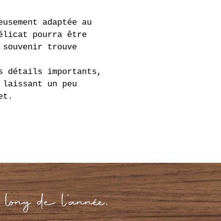
eusement adaptée au 
élicat pourra être 
 souvenir trouve 
s détails importants, 
 laissant un peu 
et.
 long de l’année.