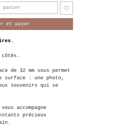
 panier
er et payer
ires.
 côtés.
ace de 32 mm vous permet 
e surface : une photo, 
eux souvenirs qui se 
 vous accompagne 
nstants précieux 
ain.