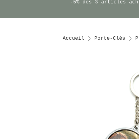
-5% dès 3 articles ach
Accueil
Porte-Clés
P