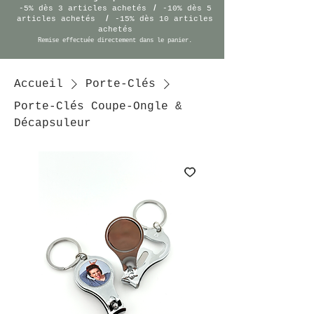
/
-5% dès 3 articles achetés
-10% dès 5
/
articles achetés
-15% dès 10 articles
achetés
Remise effectuée
directement
dans le panier.
Accueil
Porte-Clés
Porte-Clés Coupe-Ongle &
Décapsuleur