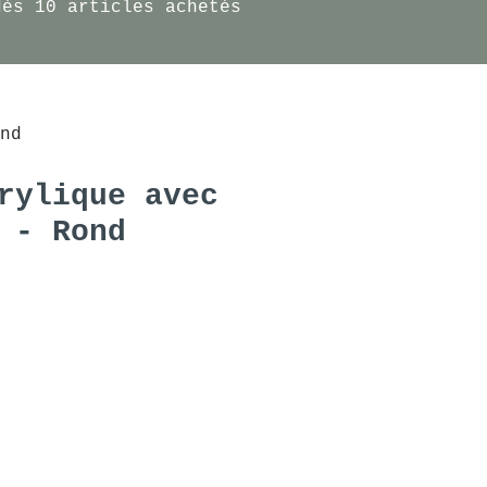
dès 10 articles achetés
nd
rylique avec
 - Rond