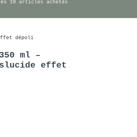
dès 10 articles achetés
ffet dépoli
350 ml –
slucide effet