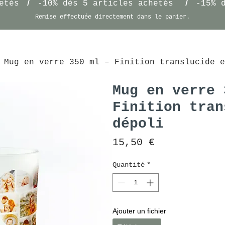
/
/
etés
-10% dès 5 articles achetés
-15% 
Remise effectuée
directement
dans le panier.
Mug en verre 350 ml – Finition translucide e
Mug en verre 
Finition tran
dépoli
Prix
15,50 €
Quantité
*
Ajouter un fichier