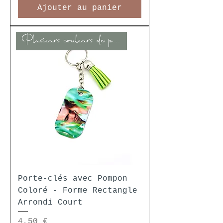
Ajouter au panier
Plusieurs couleurs de pompon
Porte-clés avec Pompon
Coloré - Forme Rectangle
Arrondi Court
Prix
4,50 €