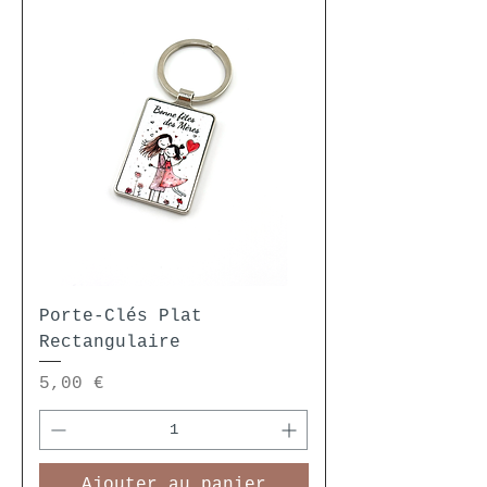
Porte-Clés Plat
Rectangulaire
Prix
5,00 €
Ajouter au panier