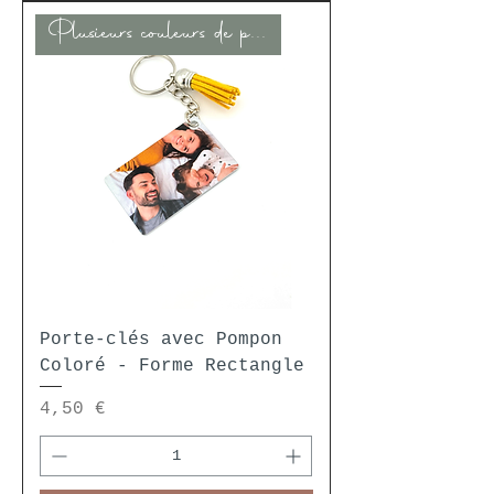
Plusieurs couleurs de pompon
Porte-clés avec Pompon
Coloré - Forme Rectangle
Prix
4,50 €