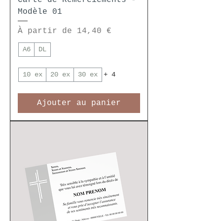
Carte de Remerciements -
Modèle 01
Prix promotionnel
À partir de
14,40 €
A6
DL
10 ex
20 ex
30 ex
+ 4
Ajouter au panier