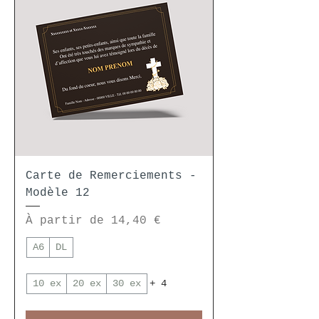
Carte de Remerciements -
Modèle 12
Prix promotionnel
À partir de
14,40 €
A6
DL
10 ex
20 ex
30 ex
+ 4