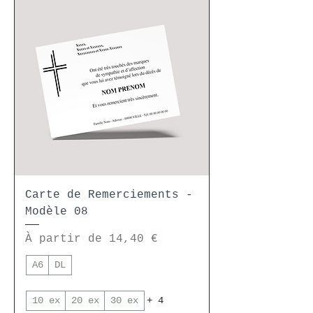
Carte de Remerciements -
Modèle 08
Prix promotionnel
À partir de
14,40 €
A6
DL
10 ex
20 ex
30 ex
+ 4