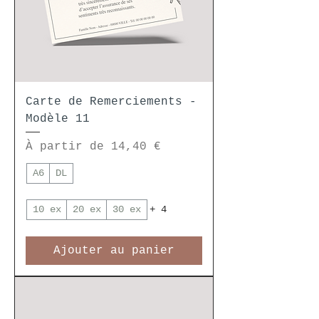
Carte de Remerciements -
Modèle 11
Prix promotionnel
À partir de
14,40 €
A6
DL
10 ex
20 ex
30 ex
+ 4
Ajouter au panier