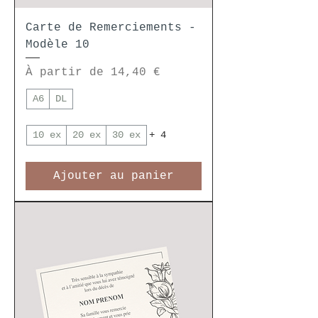
Carte de Remerciements -
Modèle 10
Prix promotionnel
À partir de
14,40 €
A6
DL
10 ex
20 ex
30 ex
+ 4
Ajouter au panier