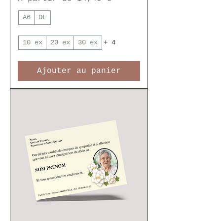
A6
DL
10 ex
20 ex
30 ex
+ 4
Ajouter au panier