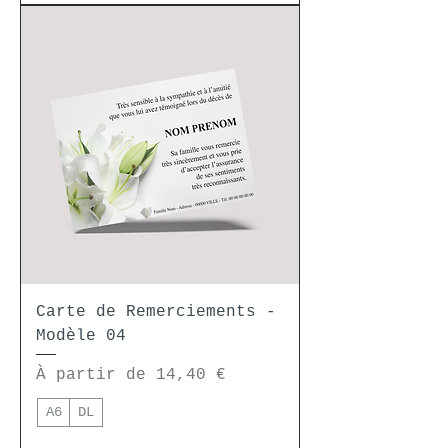
Carte de Remerciements -
Modèle 04
Prix promotionnel
À partir de
14,40 €
A6
DL