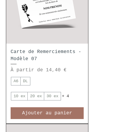
Carte de Remerciements -
Modèle 07
Prix promotionnel
À partir de
14,40 €
A6
DL
10 ex
20 ex
30 ex
+ 4
Ajouter au panier