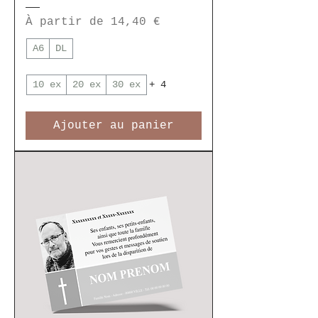
Prix promotionnel
À partir de
14,40 €
A6
DL
10 ex
20 ex
30 ex
+ 4
Ajouter au panier