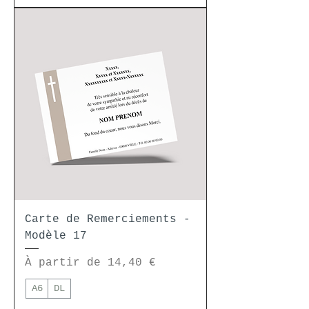
Carte de Remerciements -
Modèle 17
Prix promotionnel
À partir de
14,40 €
A6
DL