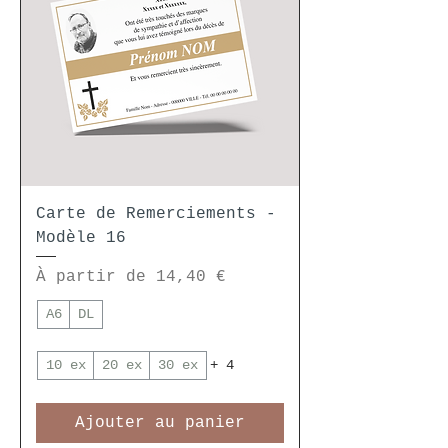
Carte de Remerciements -
Modèle 16
Prix promotionnel
À partir de
14,40 €
A6
DL
10 ex
20 ex
30 ex
+ 4
Ajouter au panier