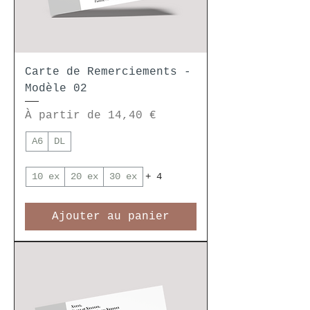
Carte de Remerciements -
Modèle 02
Prix promotionnel
À partir de
14,40 €
A6
DL
10 ex
20 ex
30 ex
+ 4
Ajouter au panier