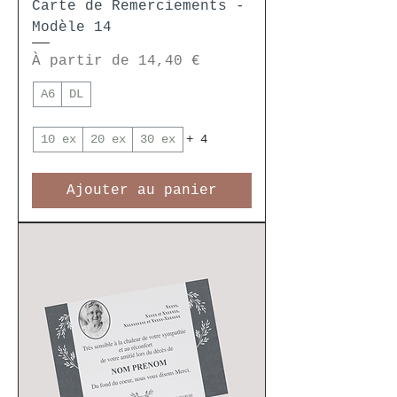
Carte de Remerciements -
Modèle 14
Prix promotionnel
À partir de
14,40 €
A6
DL
10 ex
20 ex
30 ex
+ 4
Ajouter au panier