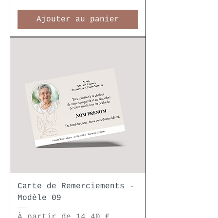
Ajouter au panier
Carte de Remerciements -
Modèle 09
Prix promotionnel
À partir de
14,40 €