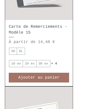
Carte de Remerciements -
Modèle 15
Prix promotionnel
À partir de
14,40 €
A6
DL
10 ex
20 ex
30 ex
+ 4
Ajouter au panier