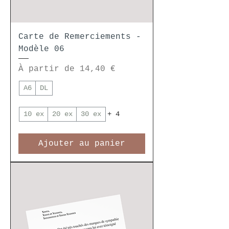
Carte de Remerciements -
Modèle 06
Prix promotionnel
À partir de
14,40 €
A6
DL
10 ex
20 ex
30 ex
+ 4
Ajouter au panier