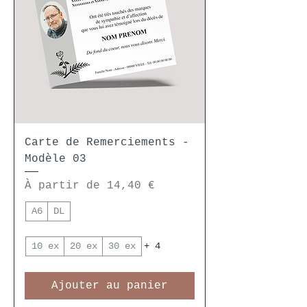
Carte de Remerciements -
Modèle 03
Prix promotionnel
À partir de
14,40 €
A6
DL
10 ex
20 ex
30 ex
+ 4
Ajouter au panier